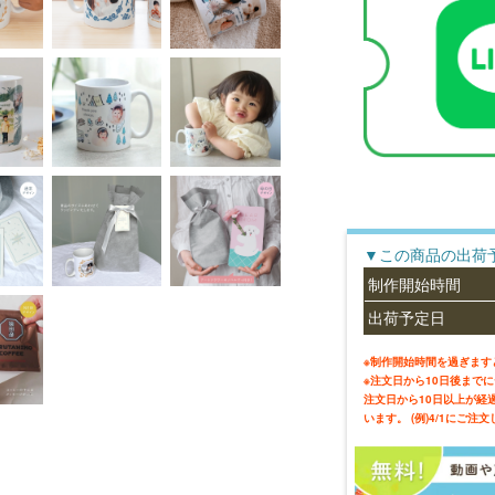
▼この商品の出荷
制作開始時間
出荷予定日
※制作開始時間を過ぎます
※注文日から10日後まで
注文日から10日以上が経
います。 (例)4/1にご注