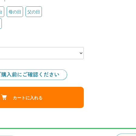
台
母の日
父の日
カートに入れる