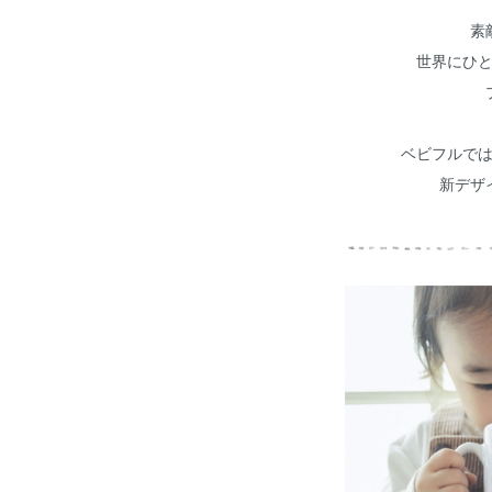
素
世界にひ
ベビフルで
新デザ