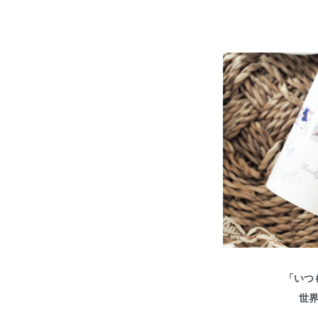
「いつ
世