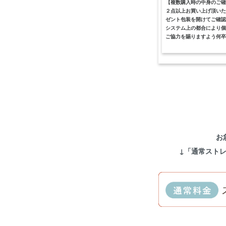
【複数購入時の中身のご確
２点以上お買い上げ頂いた
ゼント包装を開けてご確認
システム上の都合により個
ご協力を賜りますよう何卒
お
↓「通常スト