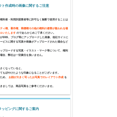
ウト作成時の画像に関するご注意
権利者・利用許諾業者等に許可なく無断で使用することは
ティ権、著作権、商標権その他の権利の侵害が疑われる場
セルいたします
のであらかじめご了承ください。
がSNS、ブログ等にアップロードした画像、他社サイトに
ービスに関する写真や画像がアップロードされた場合など
ップロードする写真・イラスト・マーク等について、権利
場合、弊社は一切責任を負いません。
さくなっていると、
てもぼやけたような印象になることがございます。
るため、
お顔が大きく写ったお写真でのレイアウト作成
を
きましては、商品写真をご参考くださいませ。
ラッピングに関するご案内