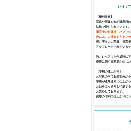
レイア
【権利侵害】
写真や画像を知的財産権の
法律で禁じられています。
第三者の肖像権、パブリシ
合には、ご注文をキャン
例）著名人の写真、第三者
アップロードされているサ
尚、レイアウト作成時にア
侵害に関する問題が生じた
【印刷の仕上がり】
お写真の中でお顔部分が小
印刷が通常通りに仕上がっ
お顔をはっきりと印刷す
お奨めしております。
実際の印刷の仕上がりにつ