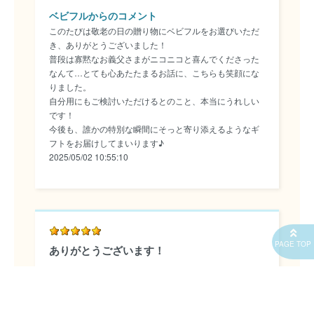
ベビフルからのコメント
このたびは敬老の日の贈り物にベビフルをお選びいただ
き、ありがとうございました！
普段は寡黙なお義父さまがニコニコと喜んでくださった
なんて…とても心あたたまるお話に、こちらも笑顔にな
りました。
自分用にもご検討いただけるとのこと、本当にうれしい
です！
今後も、誰かの特別な瞬間にそっと寄り添えるようなギ
フトをお届けしてまいります♪
2025/05/02 10:55:10
ありがとうございます！
もちたん 20代 回答しない
2025/05/02 00:00:42
デザインも可愛くてすごく喜んでおりました
ありがとうございます！