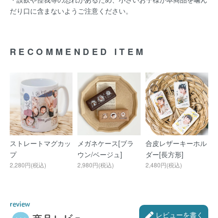
だり口に含まないようご注意ください。
RECOMMENDED ITEM
ストレートマグカッ
メガネケース[ブラ
合皮レザーキーホル
プ
ウン/ベージュ]
ダー[長方形]
2,280円(税込)
2,980円(税込)
2,480円(税込)
review
レビューを書く