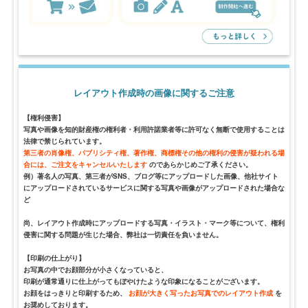
レイアウト作成時の画像に関するご注意
【権利侵害】
写真や画像を知的財産権の権利者・利用許諾業者等に許可なく無断で使用することは
法律で禁じられています。
第三者の肖像権、パブリシティ権、著作権、商標権その他の権利の侵害が疑われる場
合には、ご注文をキャンセルいたします
のであらかじめご了承ください。
例）著名人の写真、第三者がSNS、ブログ等にアップロードした画像、他社サイト
にアップロードされているサービスに関する写真や画像がアップロードされた場合な
ど
尚、レイアウト作成時にアップロードする写真・イラスト・マーク等について、権利
侵害に関する問題が生じた場合、弊社は一切責任を負いません。
【印刷の仕上がり】
お写真の中でお顔部分が小さくなっていると、
印刷が通常通りに仕上がってもぼやけたような印象になることがございます。
お顔をはっきりと印刷するため、
お顔が大きく写ったお写真でのレイアウト作成
を
お奨めしております。