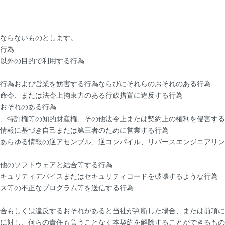
ならないものとします。
行為
以外の目的で利用する行為
行為および営業を妨害する行為ならびにそれらのおそれのある行為
命令、または法令上拘束力のある行政措置に違反する行為
おそれのある行為
、特許権等の知的財産権、その他法令上または契約上の権利を侵害する
情報に基づき自己または第三者のために営業する行為
あらゆる情報の逆アセンブル、逆コンパイル、リバースエンジニアリン
他のソフトウェアと結合等する行為
キュリティデバイスまたはセキュリティコードを破壊するような行為
ス等の不正なプログラム等を送信する行為
合もしくは違反するおそれがあると当社が判断した場合、または前項に
に対し、何らの責任も負うことなく本契約を解除することができるもの