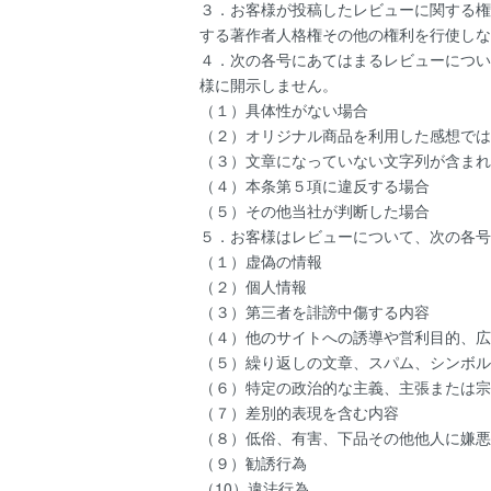
３．お客様が投稿したレビューに関する権
する著作者人格権その他の権利を行使しな
４．次の各号にあてはまるレビューについ
様に開示しません。
（１）具体性がない場合
（２）オリジナル商品を利用した感想では
（３）文章になっていない文字列が含まれ
（４）本条第５項に違反する場合
（５）その他当社が判断した場合
５．お客様はレビューについて、次の各号
（１）虚偽の情報
（２）個人情報
（３）第三者を誹謗中傷する内容
（４）他のサイトへの誘導や営利目的、広
（５）繰り返しの文章、スパム、シンボル
（６）特定の政治的な主義、主張または宗
（７）差別的表現を含む内容
（８）低俗、有害、下品その他他人に嫌悪
（９）勧誘行為
（10）違法行為