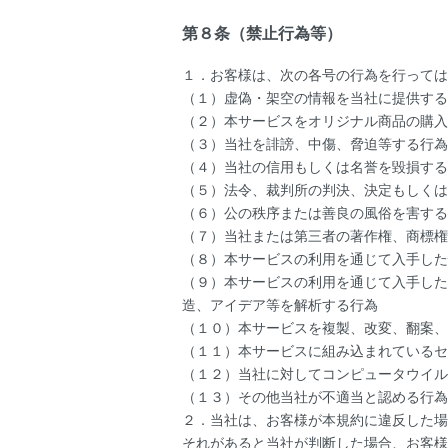
第８条（禁止行為等）
１．お客様は、次の各号の行為を行っては
（１）虚偽・架空の情報を当社に提供する
（２）本サービスをオリジナル商品の購入
（３）当社を誹謗、中傷、脅迫等する行為
（４）当社の信用もしくは名誉を毀損する
（５）法令、裁判所の判決、決定もしくは
（６）公の秩序または善良の風俗を害する
（７）当社または第三者の著作権、商標権
（８）本サービスの利用を通じて入手した
（９）本サービスの利用を通じて入手した
造、アイデア等を解析する行為
（１０）本サービスを複製、改変、翻案、
（１１）本サービスに組み込まれているセ
（１２）当社に対してコンピュータウイル
（１３）その他当社が不適当と認める行為
２．当社は、お客様が本規約に違反した場
それがあると当社が判断した場合、お客様