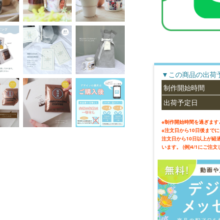
▼この商品の出荷
制作開始時間
出荷予定日
※制作開始時間を過ぎます
※注文日から10日後まで
注文日から10日以上が経
います。 (例)4/1にご注