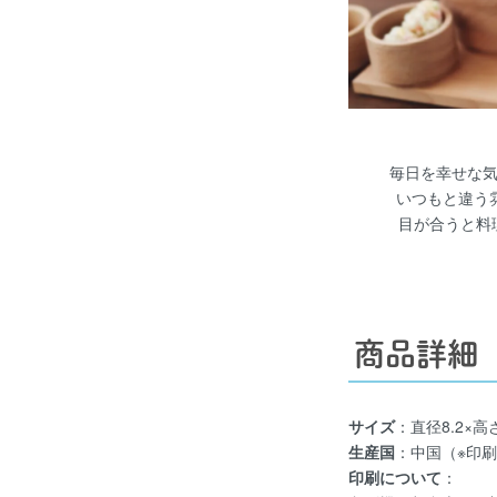
笑顔のスパイスを一緒に
「おいしくなあれ！」
毎日を幸せな
満点笑顔の写真を添えて、
いつもと違う雰
界に1つのキャニスターと感謝を贈ろう
目が合うと料
商品詳細
サイズ
：直径8.2×高さ
生産国
：中国（※印
印刷について
：