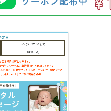
予定日
(木)
22:30
まで
8/6
(火)
08/18
と翌営業日出荷となります。
にデザインツールにて制作開始へと進めてください。
過した場合、自動でキャンセルさせていただく場合がござ
文した場合、4/11までに制作開始が必要。