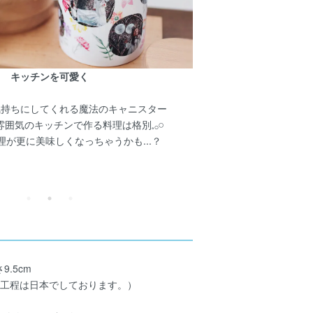
キッチンを可愛く
置くだけで
ワンラン
気持ちにしてくれる魔法のキャニスター
囲気のキッチンで作る料理は格別𓈒𓂂𓏸
毎日使うものだか
理が更に美味しくなっちゃうかも...？
文字入
「salt
いつも使う調味料や
9.5cm
刷工程は日本でしております。）