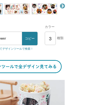
カラー
3
種類
ower
コピー
てデザインツールで検索！