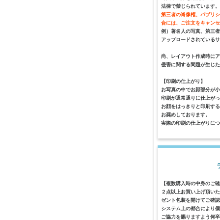
法律で禁じられています。
第三者の肖像権、パブリシ
合には、ご注文をキャン
例）著名人の写真、第三者
アップロードされているサ
尚、レイアウト作成時にア
侵害に関する問題が生じた
【印刷の仕上がり】
お写真の中でお顔部分が小
印刷が通常通りに仕上がっ
お顔をはっきりと印刷す
お奨めしております。
実際の印刷の仕上がりにつ
【複数購入時の中身のご確
２点以上お買い上げ頂いた
ゼント包装を開けてご確認
システム上の都合により個
ご協力を賜りますよう何卒