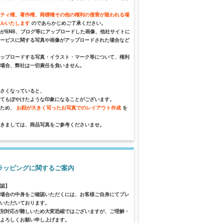
ティ権、著作権、商標権その他の権利の侵害が疑われる場
セルいたします
のであらかじめご了承ください。
がSNS、ブログ等にアップロードした画像、他社サイトに
ービスに関する写真や画像がアップロードされた場合など
ップロードする写真・イラスト・マーク等について、権利
場合、弊社は一切責任を負いません。
さくなっていると、
てもぼやけたような印象になることがございます。
るため、
お顔が大きく写ったお写真でのレイアウト作成
を
きましては、商品写真をご参考くださいませ。
ラッピングに関するご案内
認】
場合の中身をご確認いただくには、お客様ご自身にてプレ
いただいております。
別対応が難しいため大変恐縮ではございますが、ご理解・
よろしくお願い申し上げます。